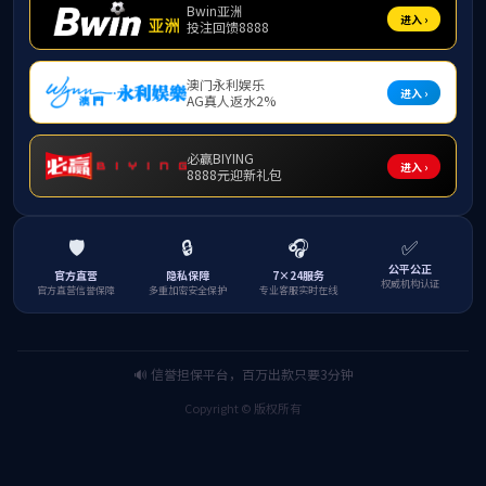
清晨
7
点，
跃在校门入口
新生与家长关