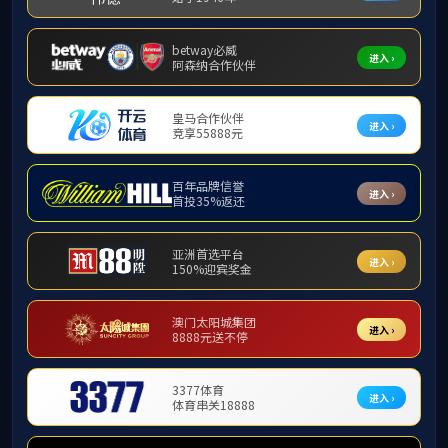
院徽
现任领导
教研室
师资队伍
历任领导
硕士研究生导师