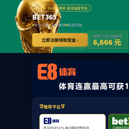
******
365英国上
首页
学院概况
学生工作
当前位置：
首
学生动态
医学检
学生风采
检验学