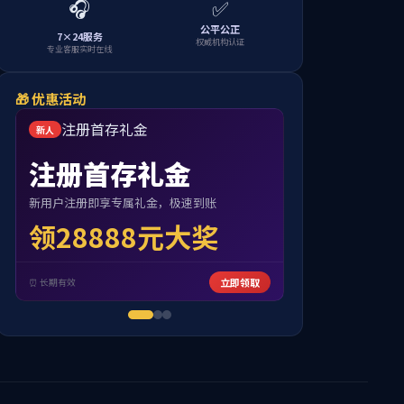
2021/11/20
页