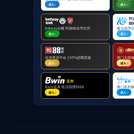
医学检
优秀毕业生
资料下载