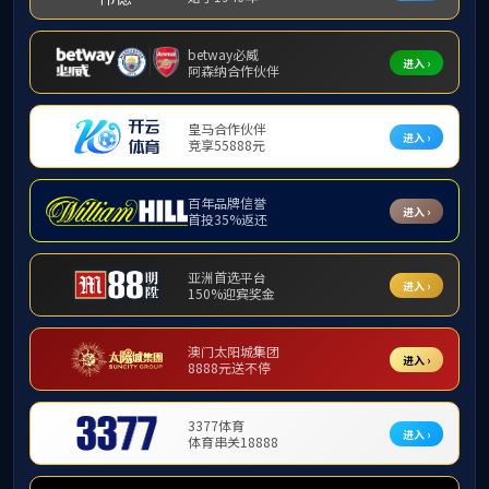
部门设置
学生会干部风采
研究生会干部风采